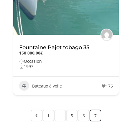
Fountaine Pajot tobago 35
150 000,00€
Occasion
1997
Bateaux à voile
176
1
…
5
6
7