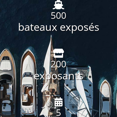
500
bateaux exposés
200
exposants
5