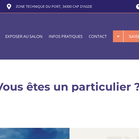
ZONE TECHNIQUE DU PORT, 34300 CAP D’AGDE
EXPOSER AU SALON
INFOS PRATIQUES
CONTACT
SAI