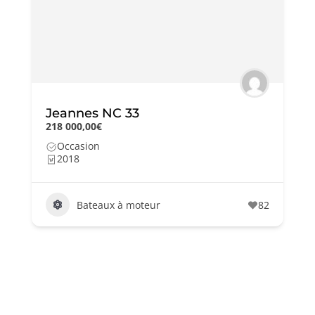
Jeanneau Cap Camarat 6.5 wa
série 3
63 999,00€
Occasion
2023
Bateaux à moteur
26